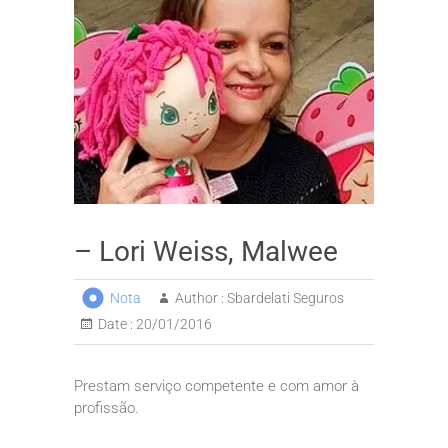
– Lori Weiss, Malwee
Nota
Author :
Sbardelati Seguros
Date :
20/01/2016
Prestam serviço competente e com amor à
profissão.