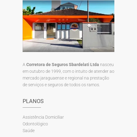
A
Corretora de Seguros Sbardelati Ltda
nasceu
em outubro de 1999, com o intuito de atender ao
mercado jaraguaense e regional na prestação
de serviços e seguros de todos os ramos.
PLANOS
Assistência Domiciliar
Odontológico
Saúde